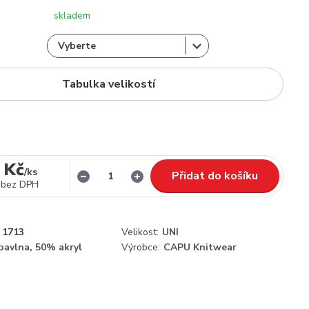
skladem
Tabulka velikostí
 Kč
/
ks
Přidat do košíku
bez DPH
1713
Velikost:
UNI
bavlna, 50% akryl
Výrobce:
CAPU Knitwear