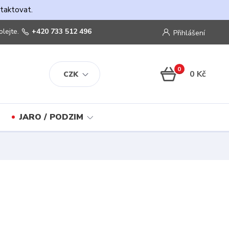
ntaktovat.
olejte.
+420 733 512 496
Přihlášení
0
0 Kč
CZK
JARO / PODZIM