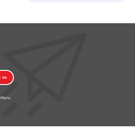
t se
tteru.