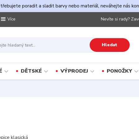
řebujete poradit a sladit barvy nebo materiál, neváhejte nás ko
Nevíte si rady? Zav
Více
Hledat
É
DĚTSKÉ
VÝPRODEJ
PONOŽKY