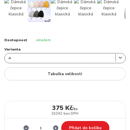
Dostupnost
skladem
Varianta
Tabulka velikostí
375 Kč
/
ks
310 Kč
bez DPH
Přidat do košíku