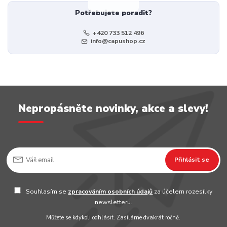
Potřebujete poradit?
+420 733 512 496
info@capushop.cz
Nepropásněte novinky, akce a slevy!
Přihlásit se
Souhlasím se
zpracováním osobních údajů
za účelem rozesílky
newsletteru.
Můžete se kdykoli odhlásit. Zasíláme dvakrát ročně.