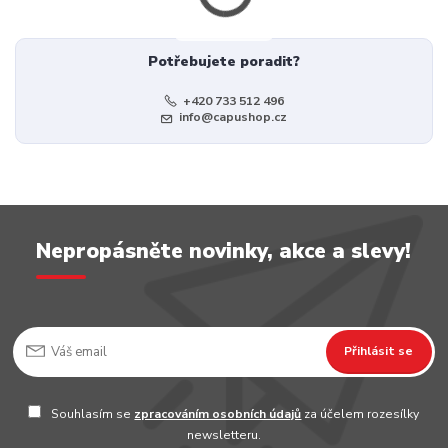
Potřebujete poradit?
+420 733 512 496
info@capushop.cz
Nepropásněte novinky, akce a slevy!
Přihlásit se
Souhlasím se
zpracováním osobních údajů
za účelem rozesílky
newsletteru.