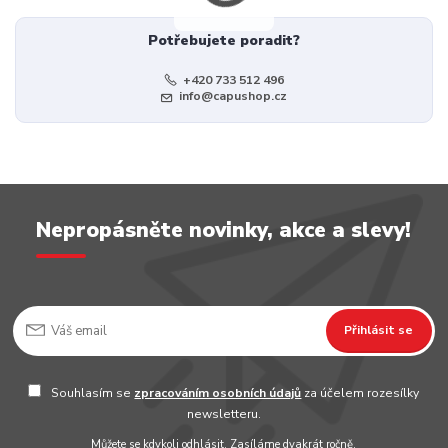
Potřebujete poradit?
+420 733 512 496
info@capushop.cz
Nepropásněte novinky, akce a slevy!
Přihlásit se
Souhlasím se
zpracováním osobních údajů
za účelem rozesílky
newsletteru.
Můžete se kdykoli odhlásit. Zasíláme dvakrát ročně.