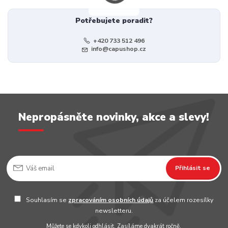
Potřebujete poradit?
+420 733 512 496
info@capushop.cz
Nepropásněte novinky, akce a slevy!
Přihlásit se
Souhlasím se
zpracováním osobních údajů
za účelem rozesílky
newsletteru.
Můžete se kdykoli odhlásit. Zasíláme dvakrát ročně.