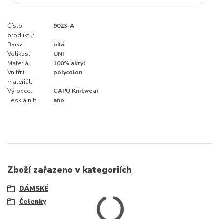
Číslo
9023-A
produktu:
Barva:
bílá
Velikost:
UNI
Materiál:
100% akryl
Vnitřní
polycolon
materiál:
Výrobce:
CAPU Knitwear
Lesklá nit:
ano
Zboží zařazeno v kategoriích
DÁMSKÉ
Čelenky