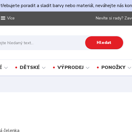
řebujete poradit a sladit barvy nebo materiál, neváhejte nás ko
Nevíte si rady? Zav
Více
Hledat
É
DĚTSKÉ
VÝPRODEJ
PONOŽKY