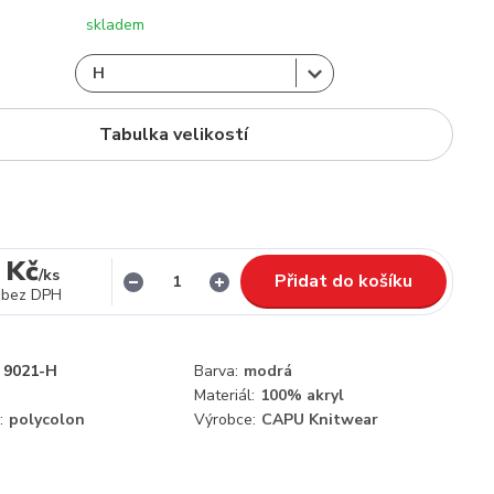
skladem
Tabulka velikostí
 Kč
/
ks
Přidat do košíku
bez DPH
9021-H
Barva:
modrá
Materiál:
100% akryl
:
polycolon
Výrobce:
CAPU Knitwear