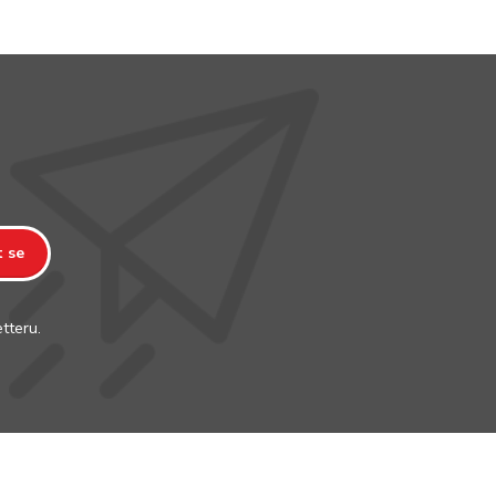
t se
tteru.