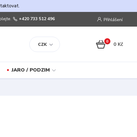
ntaktovat.
olejte.
+420 733 512 496
Přihlášení
0
0 Kč
CZK
JARO / PODZIM