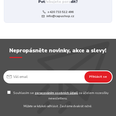
Potřebujete poradit?
+420 733 512 496
info@capushop.cz
Nepropásněte novinky, akce a slevy!
Přihlásit se
Souhlasím se
zpracováním osobních údajů
za účelem rozesílky
newsletteru.
Můžete se kdykoli odhlásit. Zasíláme dvakrát ročně.