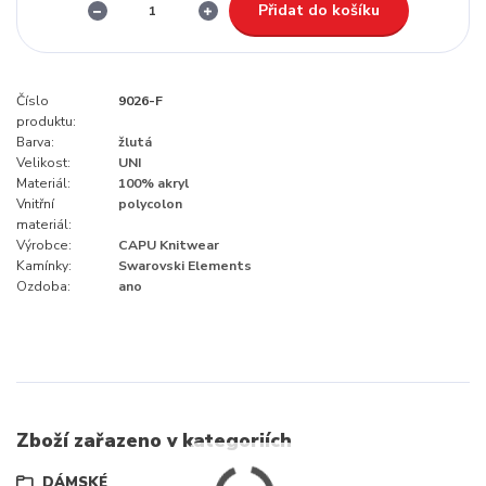
Přidat do košíku
Číslo
9026-F
produktu:
Barva:
žlutá
Velikost:
UNI
Materiál:
100% akryl
Vnitřní
polycolon
materiál:
Výrobce:
CAPU Knitwear
Kamínky:
Swarovski Elements
Ozdoba:
ano
Zboží zařazeno v kategoriích
DÁMSKÉ