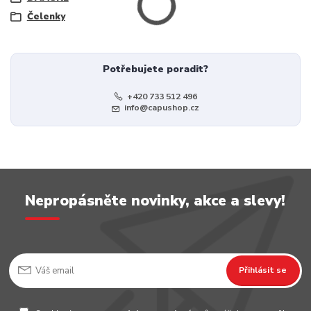
Čelenky
Potřebujete poradit?
+420 733 512 496
info@capushop.cz
Nepropásněte novinky, akce a slevy!
Přihlásit se