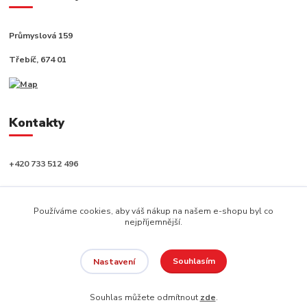
Průmyslová 159
Třebíč, 674 01
Kontakty
+420 733 512 496
info@capushop.cz
Používáme cookies, aby váš nákup na našem e-shopu byl co
nejpříjemnější.
Souhlasím
Nastavení
Copyright © 2020, CAPU s.r.o. Všechna práva vyhrazena.
Souhlas můžete odmítnout
zde
.
Vytvořeno na
Eshop-rychle.cz