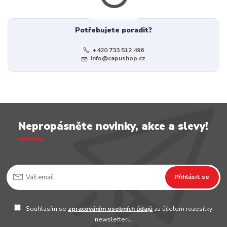
Potřebujete poradit?
+420 733 512 496
info@capushop.cz
Nepropásněte novinky, akce a slevy!
Přihlásit se
Souhlasím se
zpracováním osobních údajů
za účelem rozesílky
newsletteru.