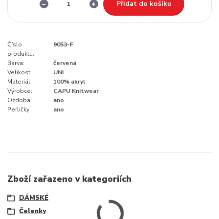
Přidat do košíku
Číslo
9053-F
produktu:
Barva:
červená
Velikost:
UNI
Materiál:
100% akryl
Výrobce:
CAPU Knitwear
Ozdoba:
ano
Perličky:
ano
Zboží zařazeno v kategoriích
DÁMSKÉ
Čelenky