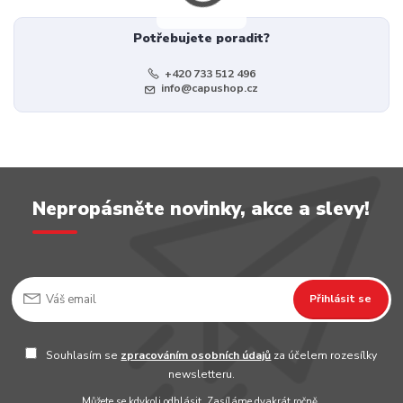
Potřebujete poradit?
+420 733 512 496
info@capushop.cz
Nepropásněte novinky, akce a slevy!
Přihlásit se
Souhlasím se
zpracováním osobních údajů
za účelem rozesílky
newsletteru.
Můžete se kdykoli odhlásit. Zasíláme dvakrát ročně.