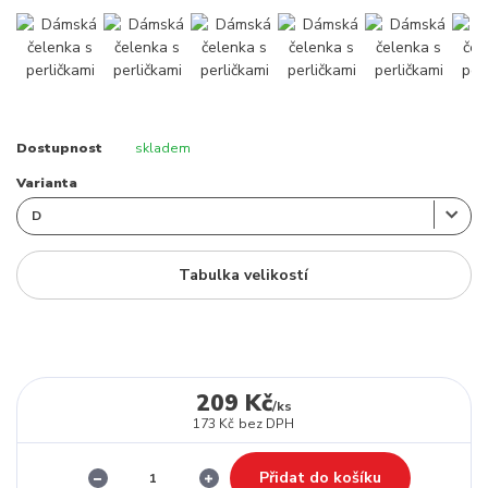
Dostupnost
skladem
Varianta
Tabulka velikostí
209 Kč
/
ks
173 Kč
bez DPH
Přidat do košíku