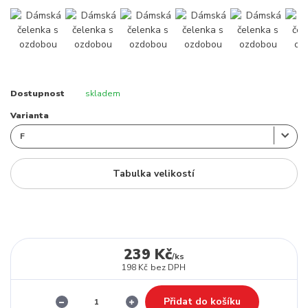
Dostupnost
skladem
Varianta
Tabulka velikostí
239 Kč
/
ks
198 Kč
bez DPH
Přidat do košíku