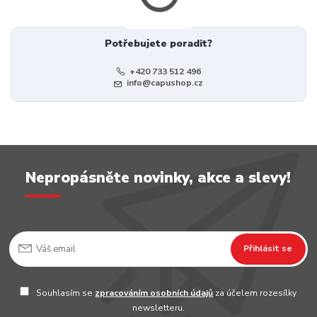
Potřebujete poradit?
+420 733 512 496
info@capushop.cz
Nepropásněte novinky, akce a slevy!
Přihlásit se
Souhlasím se
zpracováním osobních údajů
za účelem rozesílky
newsletteru.