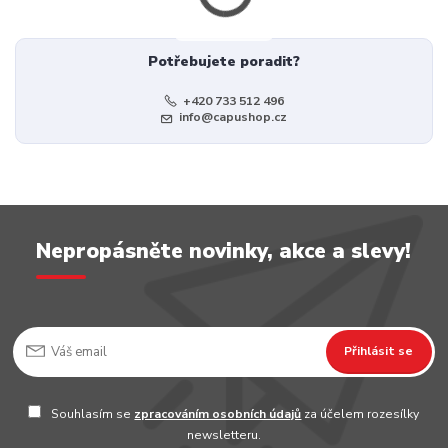
Potřebujete poradit?
+420 733 512 496
info@capushop.cz
Nepropásněte novinky, akce a slevy!
Přihlásit se
Souhlasím se
zpracováním osobních údajů
za účelem rozesílky
newsletteru.