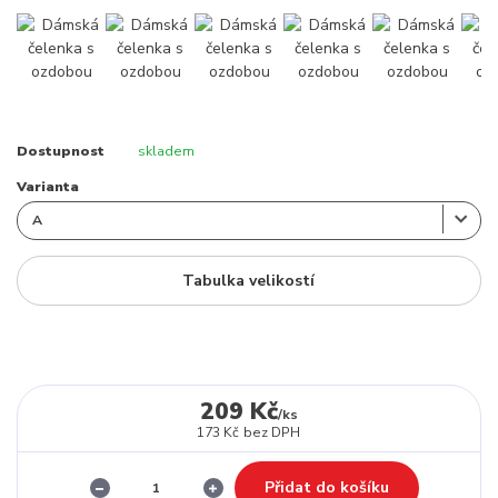
Dostupnost
skladem
Varianta
Tabulka velikostí
209 Kč
/
ks
173 Kč
bez DPH
Přidat do košíku